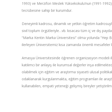
1993) ve Merzifon Meslek Yüksekokulu’nun (1991-1992) t
tecrübesine sahip bir kurumdur.
Deneyimli kadrosu, dinamik ve yetkin öğretim kadrosuyla u
sivil toplum örgütleriyle…vb. kısacası tüm iç ve dış payda
“Marka Kentin Marka Üniversitesi” olma yolunda “Hep Bir
ilerleyen Üniversitemiz kısa zamanda önemli mesafeler 
Amasya Üniversitesinde öğrenen organizasyon modeli ile 
katılımcı bir anlayış ile kurumsal değerler inşa edilmekte
olabilmek için eğitim ve araştırma siyaseti ulusal politi
odaklanarak kurgulanmakta, eğitim programları ile araştır
kullanabilen, empati yeteneği gelişmiş bireyler yetiştiri