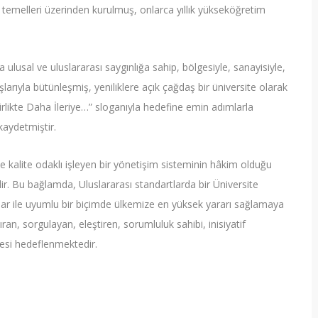
emelleri üzerinden kurulmuş, onlarca yıllık yükseköğretim
lusal ve uluslararası saygınlığa sahip, bölgesiyle, sanayisiyle,
şlarıyla bütünleşmiş, yeniliklere açık çağdaş bir üniversite olarak
likte Daha İleriye…” sloganıyla hedefine emin adımlarla
kaydetmiştir.
kalite odaklı işleyen bir yönetişim sisteminin hâkim olduğu
dir. Bu bağlamda, Uluslararası standartlarda bir Üniversite
kalar ile uyumlu bir biçimde ülkemize en yüksek yararı sağlamaya
an, sorgulayan, eleştiren, sorumluluk sahibi, inisiyatif
lmesi hedeflenmektedir.