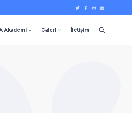
heyecan
Facebook
instagram
Youtube
Profil
Profil
Profil
Profil
A Akademi
Galeri
İletişim