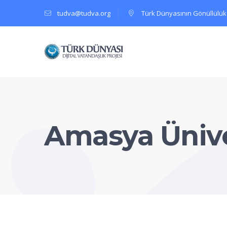
tudva@tudva.org
Türk Dünyasının Gönüllülük
Amasya Ünive