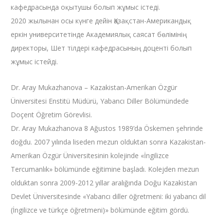
кафедрасында оқытушы болып жұмыс істеді.
2020 жылынан осы күнге дейін Қазақстан-Американдық
еркін университетінде Академиялық саясат бөлімінің
директоры, Шет тілдері кафедрасының доценті болып
жұмыс істейді.
Dr. Aray Mukazhanova – Kazakistan-Amerikan Özgür
Üniversitesi Enstitü Müdürü, Yabancı Diller Bölümündede
Doçent Öğretim Görevlisi.
Dr. Aray Mukazhanova 8 Ağustos 1989’da Öskemen şehrinde
doğdu. 2007 yılında liseden mezun olduktan sonra Kazakistan-
Amerikan Özgür Üniversitesinin kolejinde «İngilizce
Tercumanlık» bölümünde eğitimine başladı. Kolejden mezun
olduktan sonra 2009-2012 yıllar aralığında Doğu Kazakistan
Devlet Üniversitesinde «Yabancı diller öğretmeni: iki yabancı dil
(İngilizce ve türkçe öğretmeni)» bölümünde eğitim gördü.