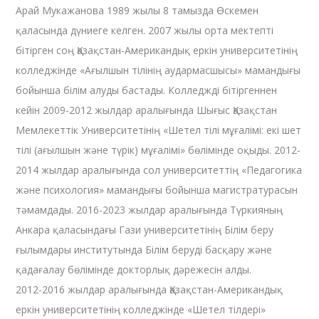
Арай Мукажанова 1989 жылы 8 тамызда Өскемен
қаласында дүниеге келген. 2007 жылы орта мектепті
бітірген соң Қазақстан-Американдық еркін университетінің
колледжінде «Ағылшын тілінің аудармасшысы» мамандығы
бойынша білім алуды бастады. Колледжді бітіргеннен
кейін 2009-2012 жылдар аралығында Шығыс Қазақстан
Мемлекеттік Университетінің «Шетел тілі мұғалімі: екі шет
тілі (ағылшын және түрік) мұғалімі» бөлімінде оқыды. 2012-
2014 жылдар аралығында сол университеттің «Педагогика
және психология» мамандығы бойынша магистратурасын
тәмамдады. 2016-2023 жылдар аралығында Түркияның
Анкара қаласындағы Гази университетінің Білім беру
ғылымдары институтында Білім беруді басқару және
қадағалау бөлімінде докторлық дәрежесін алды.
2012-2016 жылдар аралығында Қазақстан-Американдық
еркін университетінің колледжінде «Шетел тілдері»