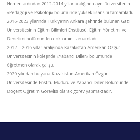
Hemen ardından 2012-2014 yıllar aralığında aynı üniversitenin
«Pedagoji ve Psikoloji» bölümünde yüksek lisansını tamamladı.
2016-2023 yllarında Türkiye’nin Ankara şehrinde bulunan Gazi
Üniversitesinin Eğitim Bilimleri Enstitüsü, Eğitim Yönetimi ve
Denetimi bölümünden doktoraını tamamladı.
2012 – 2016 yıllar aralığında Kazakistan-Amerikan Özgür
Üniversitesinin kolejinde «Yabancı Diller» bölümünde
öğretmen olarak çalıştı.
2020 yılından bu yana Kazakistan-Amerikan Özgür
Üniversitesinde Enstitü Müdürü ve Yabancı Diller Bölümünde
Doçent Öğretim Görevlisi olarak görev yapmaktadır.