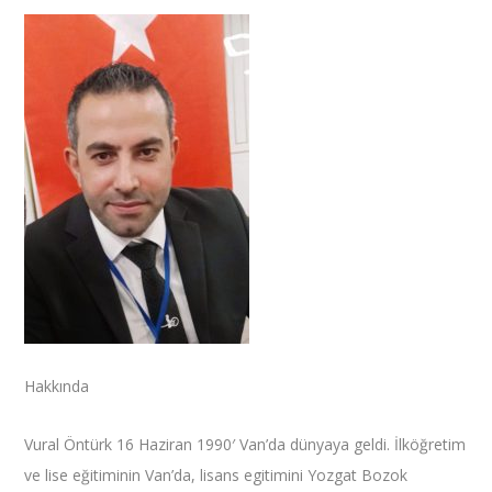
Hakkında
Vural Öntürk 16 Haziran 1990′ Van’da dünyaya geldi. İlköğretim
ve lise eğitiminin Van’da, lisans egitimini Yozgat Bozok