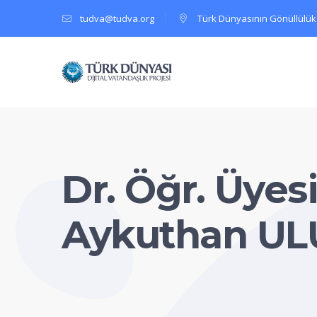
tudva@tudva.org
Türk Dünyasının Gönüllülük
Dr. Öğr. Üyesi
Aykuthan U