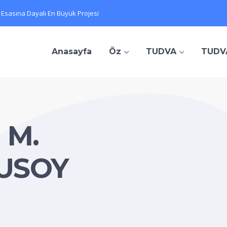
 Esasına Dayalı En Büyük Projesi
Anasayfa
Öz
TUDVA
TUDV
 M.
LUSOY