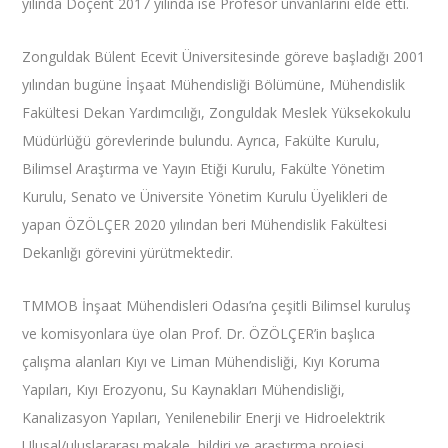
yılında Doçent 2017 yılında ise Profesör ünvanlarını elde etti.
Zonguldak Bülent Ecevit Üniversitesinde göreve başladığı 2001
yılından bugüne İnşaat Mühendisliği Bölümüne, Mühendislik
Fakültesi Dekan Yardımcılığı, Zonguldak Meslek Yüksekokulu
Müdürlüğü görevlerinde bulundu. Ayrıca, Fakülte Kurulu,
Bilimsel Araştırma ve Yayın Etiği Kurulu, Fakülte Yönetim
Kurulu, Senato ve Üniversite Yönetim Kurulu Üyelikleri de
yapan ÖZÖLÇER 2020 yılından beri Mühendislik Fakültesi
Dekanlığı görevini yürütmektedir.
TMMOB İnşaat Mühendisleri Odası’na çeşitli Bilimsel kuruluş
ve komisyonlara üye olan Prof. Dr. ÖZÖLÇER’in başlıca
çalışma alanları Kıyı ve Liman Mühendisliği, Kıyı Koruma
Yapıları, Kıyı Erozyonu, Su Kaynakları Mühendisliği,
Kanalizasyon Yapıları, Yenilenebilir Enerji ve Hidroelektrik
Ulusal/uluslararası makale, bildiri ve araştırma projesi