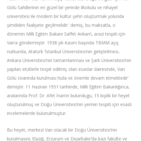
Gölü Sahillerinin en güzel bir yerinde ilkokulu ve nihayet
üniversitesi ile modern bir kültür şehri oluşturmak yolunda
şimdiden faaliyete geçilmelidir.’ demiş, bu maksatla, o
dönemin Milli Egitim Bakanı Saffet Arıkan’ı, arazi tespiti için
Van’a göndermiştir. 1938 yılı Kasım başında TBMM açış
nutkunda, Atatürk ‘İstanbul Üniversitesi’nin geliştirilmesi,
Ankara Üniversitesi’nin tamamlanması ve Şark Üniversitesi’nin
yapılan etütlerle tespit edilmiş olan esaslar dairesinde, Van
Gölü civarında kurulması hızla ve önemle devam etmektedir’
demiştir. 11 Haziran 1951 tarihinde, Milli Eğitim Bakanlığınca,
aralarında Prof. Dr. Afet İnan’ın bulundugu, 15 kişilik bir heyet
oluşturulmuş ve Doğu Üniversitesi’nin yerinin tespiti için esaslı
incelemelerde bulunulmuştur.
Bu heyet, merkezi Van olacak bir Doğu Üniversitesi’nin
kurulmasını; Elazığ, Erzurum ve Diyarbakır’da bazı fakülte ve